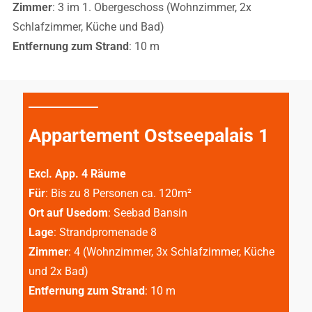
Zimmer
: 3 im 1. Obergeschoss (Wohnzimmer, 2x
Schlafzimmer, Küche und Bad)
Entfernung zum Strand
: 10 m
Appartement Ostseepalais 1
Excl. App. 4 Räume
Für
: Bis zu 8 Personen ca. 120m²
Ort auf Usedom
: Seebad Bansin
Lage
: Strandpromenade 8
Zimmer
: 4 (Wohnzimmer, 3x Schlafzimmer, Küche
und 2x Bad)
Entfernung zum Strand
: 10 m