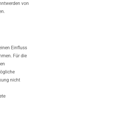
anntwerden von
en.
einen Einfluss
hmen. Für die
ten
mögliche
kung nicht
ete