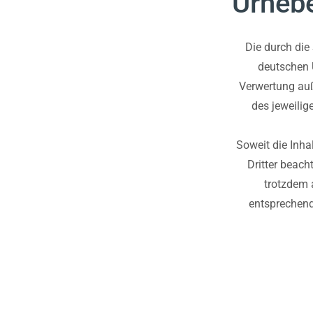
Urhebe
Die durch die
deutschen U
Verwertung auß
des jeweilig
Soweit die Inhal
Dritter beach
trotzdem 
entsprechend