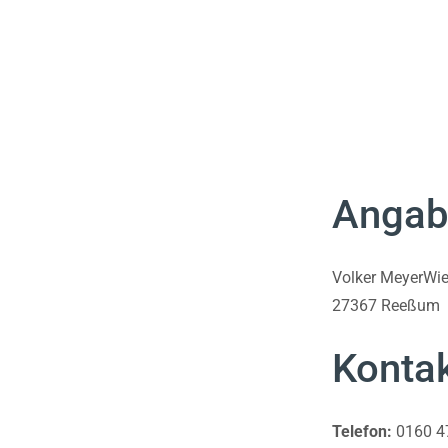
Angab
Volker MeyerWi
27367 Reeßum
Kontak
Telefon:
0160 4